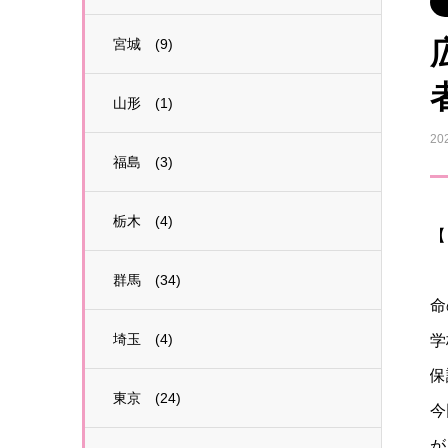
宮城 (9)
山形 (1)
20
福島 (3)
栃木 (4)
【
群馬 (34)
命
埼玉 (4)
学
保
東京 (24)
今
が