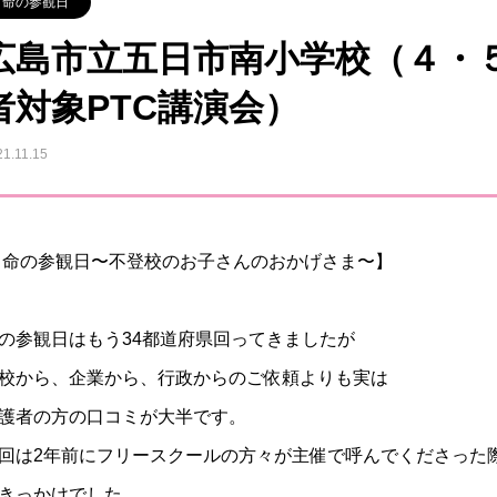
命の参観日
広島市立五日市南小学校（４・
者対象PTC講演会）
21.11.15
 命の参観日〜不登校のお子さんのおかげさま〜】
の参観日はもう34都道府県回ってきましたが
校から、企業から、行政からのご依頼よりも実は
護者の方の口コミが大半です。
回は2年前にフリースクールの方々が主催で呼んでくださった
きっかけでした。