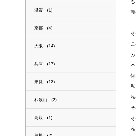
も
滋賀 (1)
朝
京都 (4)
そ
こ
大阪 (14)
み
兵庫 (17)
本
何
奈良 (13)
私
私
和歌山 (2)
そ
鳥取 (1)
そ
私
島根 (2)