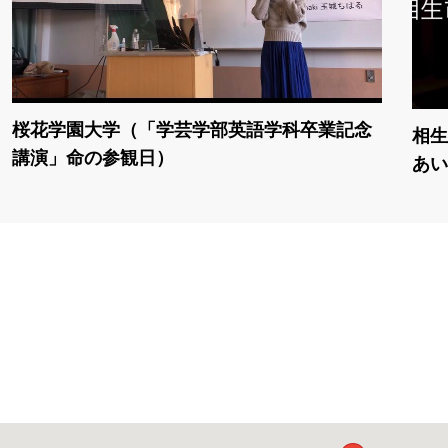
桜花学園大学（「学芸学部英語学科卒業記念
相生
講演」命の参観日）
あい