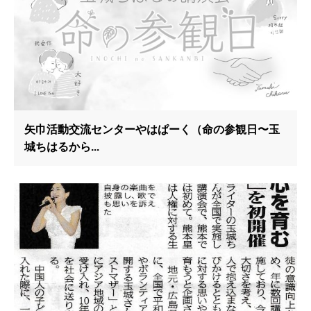
矢巾活動交流センターやはぱーく（命の参観日〜玉
城ちはるから...