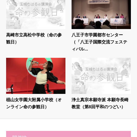
高崎市立高松中学校（命の参
八王子市学園都市センター
観日）
（「八王子国際交流フェステ
ィバル...
椙山女学園大附属小学校（オ
浄土真宗本願寺派 本願寺長崎
ンライン命の参観日）
教堂（第8回平和のつどい）