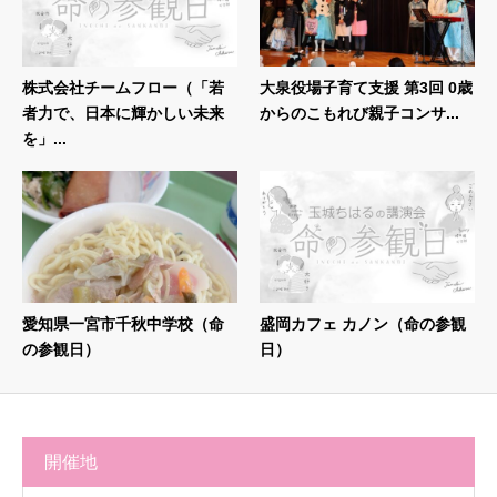
株式会社チームフロー（「若
大泉役場子育て支援 第3回 0歳
者力で、日本に輝かしい未来
からのこもれび親子コンサ...
を」...
愛知県一宮市千秋中学校（命
盛岡カフェ カノン（命の参観
の参観日）
日）
開催地