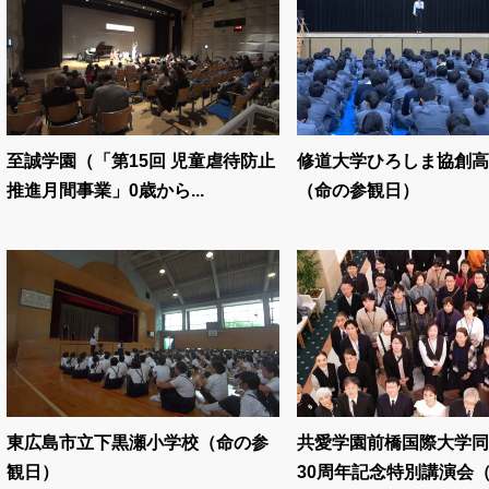
至誠学園（「第15回 児童虐待防止
修道大学ひろしま協創高
推進月間事業」0歳から...
（命の参観日）
東広島市立下黒瀬小学校（命の参
共愛学園前橋国際大学同
観日）
30周年記念特別講演会（命