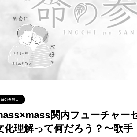
命の参観日
mass×mass関内フューチャ
文化理解って何だろう？〜歌手